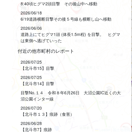
8:40頃ヒグマ2頭目撃 その後山中へ移動
2026/06/18
6/19道路横断目撃その後５号線も横断し山へ移動
2026/06/06
道路上にてヒグマ1頭 (体長1.5m程) を目撃。 ヒグマ
は東側へ逃げていった
付近の他市町村のレポート
2026/07/25
【北斗市15】目撃
2026/07/25
【北斗市14】目撃
目撃No.１４ 令和８年6月26日 大沼公園IC近くの大
沼公園インター線
2026/07/20
【北斗市１３】痕跡（食害）
2026/06/28
【北斗市7】痕跡
Leaflet
|
国土地理院