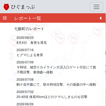
ひぐまっぷ
レポート一覧
+
−
七飯町のレポート
2026/08/03
8月4日 食害を発見
2026/07/16
ヒグマによる食害
2026/07/09
９時頃、城岱スカイライン大沼入口ゲート付近にて親
子羆目撃、東側森へ移動
2026/07/08
駒ケ岳中腹にて、朝８時頃目撃。その後森の中へ移動
2026/07/02
20:40頃 体長50cmほどのクマらしきものを目撃
2026/06/26